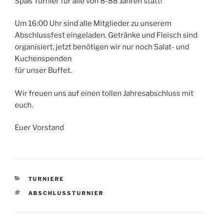
Spaß Turnier für alle von 8-88 Jahren statt!
Um 16:00 Uhr sind alle Mitglieder zu unserem
Abschlussfest eingeladen. Getränke und Fleisch sind
organisiert, jetzt benötigen wir nur noch Salat- und
Kuchenspenden
für unser Buffet.
Wir freuen uns auf einen tollen Jahresabschluss mit
euch.
Euer Vorstand
KATEGORIEN
TURNIERE
SCHLAGWÖRTER
ABSCHLUSSTURNIER