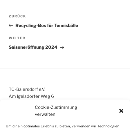
Beitragsnavigation
Vorheriger
ZURÜCK
Beitrag
Recycling-Box für Tennisbälle
Nächster
WEITER
Beitrag
Saisoneröffnung 2024
TC-Baiersdorf e.V.
Am Igelsdorfer Weg 6
91083 Baiersdorf
Cookie-Zustimmung
info@tc-baiersdorf.de
verwalten
Um dir ein optimales Erlebnis zu bieten, verwenden wir Technologien