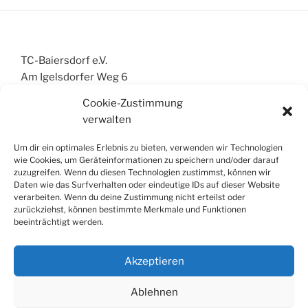
TC-Baiersdorf e.V.
Am Igelsdorfer Weg 6
91083 Baiersdorf
Cookie-Zustimmung
info@tc-baiersdorf.de
verwalten
Um dir ein optimales Erlebnis zu bieten, verwenden wir Technologien
wie Cookies, um Geräteinformationen zu speichern und/oder darauf
Impressum
zuzugreifen. Wenn du diesen Technologien zustimmst, können wir
Daten wie das Surfverhalten oder eindeutige IDs auf dieser Website
Aktuelles
verarbeiten. Wenn du deine Zustimmung nicht erteilst oder
Mannschaften
zurückziehst, können bestimmte Merkmale und Funktionen
Mitglied werden
beeinträchtigt werden.
Anreise
Platzreservierung
Akzeptieren
Ablehnen