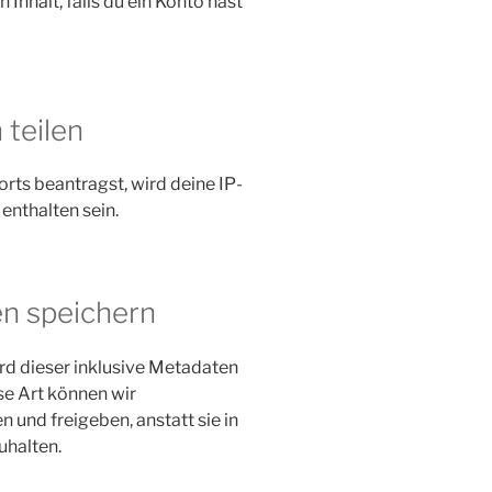
Inhalt, falls du ein Konto hast
 teilen
ts beantragst, wird deine IP-
enthalten sein.
en speichern
d dieser inklusive Metadaten
se Art können wir
nd freigeben, anstatt sie in
uhalten.