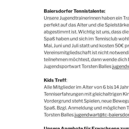
Baiersdorfer Tennistalente:
Unsere Jugendtrainerinnen haben ein Tra
perfekt auf das Alter und die Spielstärk
abgestimmt ist. Wichtig ist uns, dass di
Spaß haben und sich im Tennisclub wohlf
Mai, Juni und Juli statt und kosten 50€ p
Vereinsmitgliedschaft ist nicht notwend
teilnehmen möchtest, dann wende dich b
Jugendsportwart Torsten Balles
jugendw
Kids Treff
:
Alle Mitglieder im Alter von 6 bis 14 Jah
Tenniserfahrungen mit gleichaltrigen Ki
Vordergrund steht Spielen, neue Bewegu
Spaß. Bzgl. Anmeldung und möglichen Te
Torsten Balles
jugendwart@tc-baiersdor
Unsere Angebote für Erwachsene zum