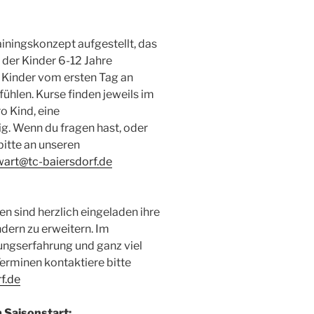
iningskonzept aufgestellt, das
e der Kinder 6-12 Jahre
e Kinder vom ersten Tag an
ühlen. Kurse finden jeweils im
ro Kind, eine
ig. Wenn du fragen hast, oder
itte an unseren
art@tc-baiersdorf.de
ren sind herzlich eingeladen ihre
ndern zu erweitern. Im
ngserfahrung und ganz viel
rminen kontaktiere bitte
f.de
 Saisonstart: