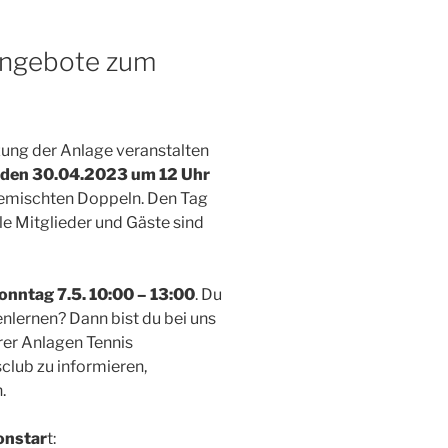
Angebote zum
zung der Anlage veranstalten
 den 30.04.2023 um 12 Uhr
n gemischten Doppeln. Den Tag
le Mitglieder und Gäste sind
onntag 7.5. 10:00 – 13:00
. Du
nlernen? Dann bist du bei uns
erer Anlagen Tennis
club zu informieren,
.
onstar
t: