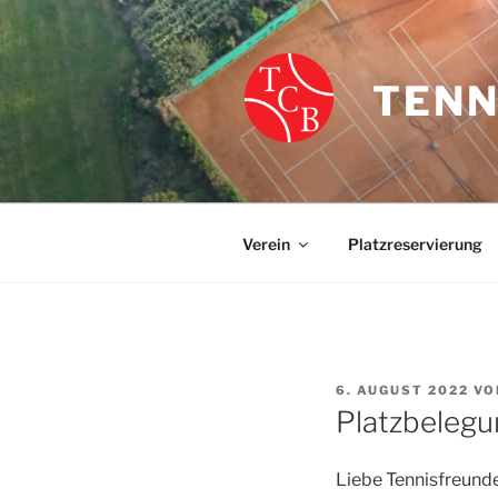
Zum
Inhalt
springen
TENN
Verein
Platzreservierung
VERÖFFENTLICHT
6. AUGUST 2022
VO
AM
Platzbelegu
Liebe Tennisfreunde