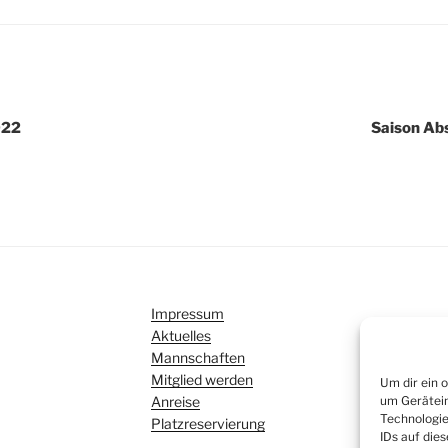
igation
022
Saison Ab
Impressum
Aktuelles
Mannschaften
Mitglied werden
Um dir ein 
um Gerätein
Anreise
Technologie
Platzreservierung
IDs auf die