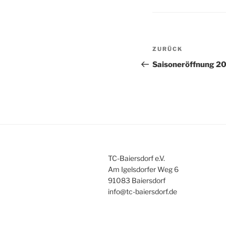
Beitragsnav
Vorheriger
ZURÜCK
Beitrag
Saisoneröffnung 2
TC-Baiersdorf e.V.
Am Igelsdorfer Weg 6
91083 Baiersdorf
info@tc-baiersdorf.de