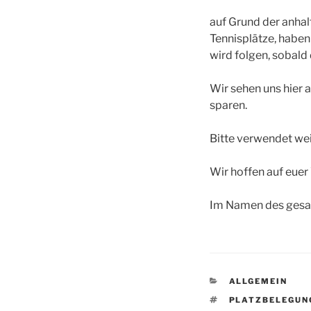
auf Grund der anhal
Tennisplätze, haben w
wird folgen, sobald
Wir sehen uns hier 
sparen.
Bitte verwendet wei
Wir hoffen auf euer
Im Namen des gesa
KATEGORIEN
ALLGEMEIN
SCHLAGWÖRTE
PLATZBELEGUN