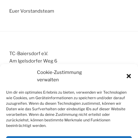
Euer Vorstandsteam
TC-Baiersdorf e.V.
Am Igelsdorfer Weg 6
91083 Baiersdorf
Cookie-Zustimmung
info@tc-baiersdorf.de
verwalten
Um dir ein optimales Erlebnis zu bieten, verwenden wir Technologien
wie Cookies, um Geräteinformationen zu speichern und/oder darauf
zuzugreifen. Wenn du diesen Technologien zustimmst, können wir
Impressum
Daten wie das Surfverhalten oder eindeutige IDs auf dieser Website
Aktuelles
verarbeiten. Wenn du deine Zustimmung nicht erteilst oder
Mannschaften
zurückziehst, können bestimmte Merkmale und Funktionen
beeinträchtigt werden.
Mitglied werden
Anreise