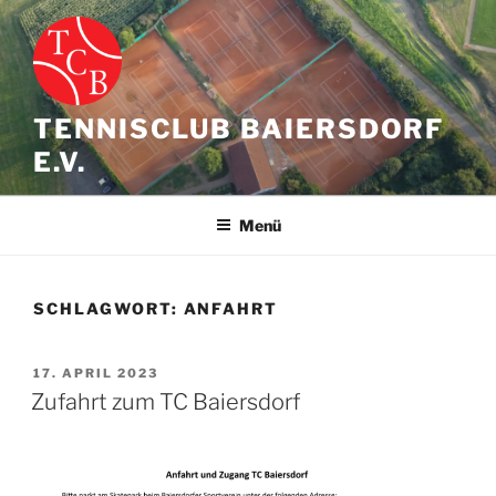
Zum
Inhalt
springen
TENNISCLUB BAIERSDORF
E.V.
Menü
SCHLAGWORT:
ANFAHRT
VERÖFFENTLICHT
17. APRIL 2023
AM
Zufahrt zum TC Baiersdorf