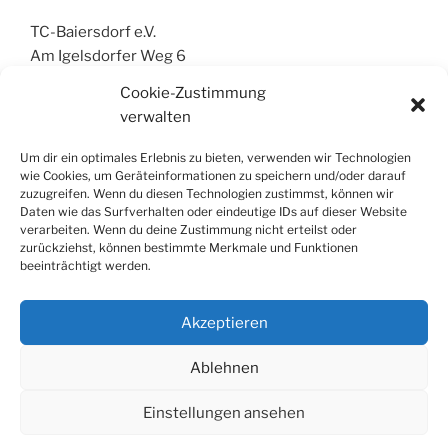
TC-Baiersdorf e.V.
Am Igelsdorfer Weg 6
91083 Baiersdorf
Cookie-Zustimmung
info@tc-baiersdorf.de
verwalten
Um dir ein optimales Erlebnis zu bieten, verwenden wir Technologien
wie Cookies, um Geräteinformationen zu speichern und/oder darauf
zuzugreifen. Wenn du diesen Technologien zustimmst, können wir
Impressum
Daten wie das Surfverhalten oder eindeutige IDs auf dieser Website
Aktuelles
verarbeiten. Wenn du deine Zustimmung nicht erteilst oder
Mannschaften
zurückziehst, können bestimmte Merkmale und Funktionen
beeinträchtigt werden.
Mitglied werden
Anreise
Platzreservierung
Akzeptieren
Ablehnen
Einstellungen ansehen
Datenschutzerklärung
Stolz präsentiert von WordPress